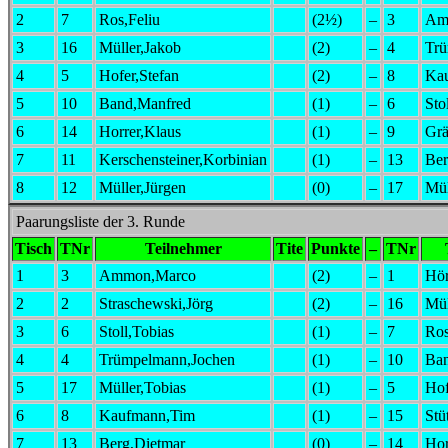
Tisch
TNr
Teilnehmer
Tite
Punkte
–
TNr
Tei
1
1
Hörmann,Gunther
(1)
–
6
Stoll,Tobias
2
5
Hofer,Stefan
(1)
–
2
Straschewsk
3
3
Ammon,Marco
(1)
–
17
Müller,Tobi
4
7
Ros,Feliu
(1)
–
4
Trümpelma
5
16
Müller,Jakob
(1)
–
9
Gräf,Julian
6
12
Müller,Jürgen
(0)
–
8
Kaufmann,
7
10
Band,Manfred
(0)
–
13
Berg,Dietm
8
14
Horrer,Klaus
(0)
–
11
Kerschenste
9
15
Stützlein,Robert
(0)
–
spielfrei
Paarungsliste der 1. Runde
Tisch
TNr
Teilnehmer
Tite
Punkte
–
TNr
1
9
Gräf,Julian
()
–
1
Hö
2
2
Straschewski,Jörg
()
–
10
Ba
3
11
Kerschensteiner, Korbinian
()
–
3
Am
4
4
Trümpelmann,Jochen
()
–
12
Mü