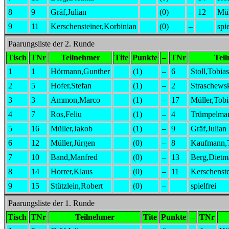
5
13
Berg,Dietmar
()
–
5
Ho
6
6
Stoll,Tobias
()
–
14
Ho
7
15
Stützlein,Robert
()
–
7
Ro
8
8
Kaufmann,Tim
()
–
16
Mü
9
17
Müller,Tobias
()
–
spi
Anmeldeschluss
12.09.2025
Erste Runde
19.09.2025
Anmeldungen