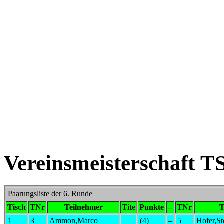
Vereinsmeisterschaft T
Paarungsliste der 6. Runde
Tisch
TNr
Teilnehmer
Tite
Punkte
–
TNr
T
1
3
Ammon,Marco
(4)
–
5
Hofer,St
2
1
Hörmann,Gunther
(3½)
–
16
Müller,J
3
4
Trümpelmann,Jochen
(3½)
–
2
Strasche
4
6
Stoll,Tobias
(3)
–
9
Gräf,Jul
5
7
Ros,Feliu
(2½)
–
11
Kerschen
6
8
Kaufmann,Tim
(2)
–
17
Müller,T
7
14
Horrer,Klaus
(1)
–
10
Band,Ma
8
13
Berg,Dietmar
(1½)
–
12
Müller,J
Paarungsliste der 5. Runde