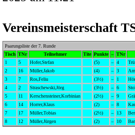
Vereinsmeisterschaft T
Paarungsliste der 7. Runde
Tisch
TNr
Teilnehmer
Tite
Punkte
–
TNr
1
5
Hofer,Stefan
(5)
–
4
Trü
2
16
Müller,Jakob
(4)
–
3
Am
3
7
Ros,Feliu
(3½)
–
1
Hö
4
2
Straschewski,Jörg
(3½)
–
6
Sto
5
11
Kerschensteiner,Korbinian
(2½)
–
9
Grä
6
14
Horrer,Klaus
(2)
–
8
Ka
7
17
Müller,Tobias
(2½)
–
13
Ber
8
12
Müller,Jürgen
(2)
–
10
Ban