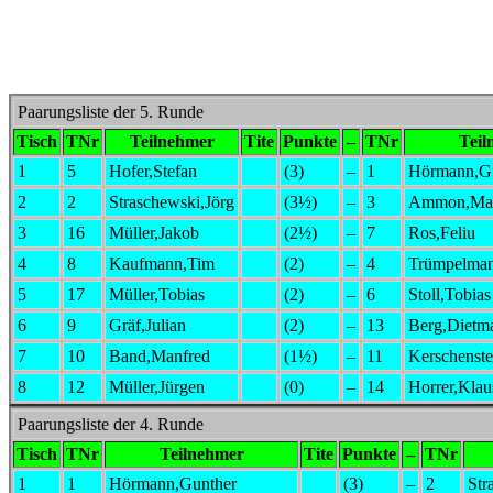
6
14
Horrer,Klaus
(1)
–
9
Grä
7
11
Kerschensteiner,Korbinian
(1)
–
13
Ber
8
12
Müller,Jürgen
(0)
–
17
Mül
Paarungsliste der 3. Runde
Tisch
TNr
Teilnehmer
Tite
Punkte
–
TNr
1
3
Ammon,Marco
(2)
–
1
Hö
2
2
Straschewski,Jörg
(2)
–
16
Mül
3
6
Stoll,Tobias
(1)
–
7
Ros
4
4
Trümpelmann,Jochen
(1)
–
10
Ban
5
17
Müller,Tobias
(1)
–
5
Hof
6
8
Kaufmann,Tim
(1)
–
15
Stü
7
13
Berg,Dietmar
(0)
–
14
Hor
8
9
Gräf,Julian
(0)
–
12
Mül
9
11
Kerschensteiner,Korbinian
(0)
–
spie
Paarungsliste der 2. Runde