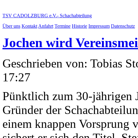
TSV CADOLZBURG e.V.
- Schachabteilung
Über uns
Kontakt
Anfahrt
Termine
Historie
Impressum
Datenschutz
Jochen wird Vereinsmei
Geschrieben von: Tobias St
17:27
Pünktlich zum 30-jährigen 
Gründer der Schachabteilun
einem knappen Vorsprung v
sichert er sich den Titel. St