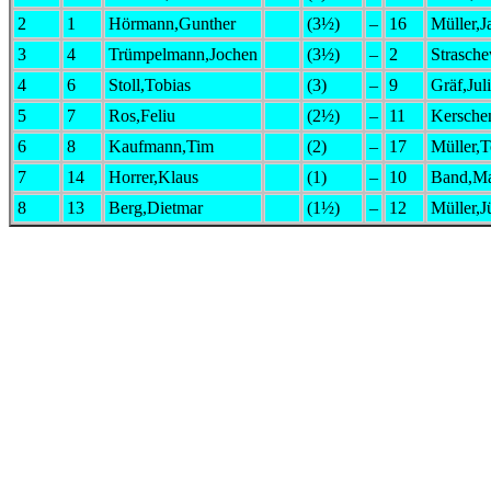
Tisch
TNr
Teilnehmer
Tite
Punkte
–
TNr
Teil
1
5
Hofer,Stefan
(3)
–
1
Hörmann,G
2
2
Straschewski,Jörg
(3½)
–
3
Ammon,Ma
3
16
Müller,Jakob
(2½)
–
7
Ros,Feliu
4
8
Kaufmann,Tim
(2)
–
4
Trümpelman
5
17
Müller,Tobias
(2)
–
6
Stoll,Tobias
6
9
Gräf,Julian
(2)
–
13
Berg,Dietm
7
10
Band,Manfred
(1½)
–
11
Kerschenste
8
12
Müller,Jürgen
(0)
–
14
Horrer,Klau
Paarungsliste der 4. Runde
Tisch
TNr
Teilnehmer
Tite
Punkte
–
TNr
1
1
Hörmann,Gunther
(3)
–
2
Str
2
7
Ros,Feliu
(2½)
–
3
Am
3
16
Müller,Jakob
(2)
–
4
Trü
4
5
Hofer,Stefan
(2)
–
8
Ka
5
10
Band,Manfred
(1)
–
6
Sto