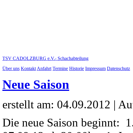
TSV CADOLZBURG e.V.
- Schachabteilung
Über uns
Kontakt
Anfahrt
Termine
Historie
Impressum
Datenschutz
Neue Saison
erstellt am: 04.09.2012 | Au
Die neue Saison beginnt: 1
07.09.12 ab 20:00h – 1. J
Fr. 14.09.12 um 16:00h – 1
um 20:00h.